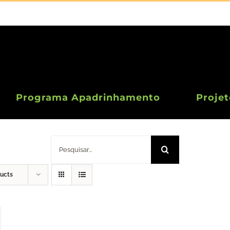
Programa Apadrinhamento
Projet
Porta Chás / Mug Rug
Pesquisar
ducts