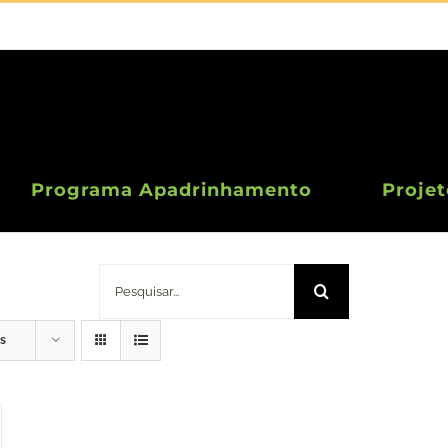
Programa Apadrinhamento
Projet
Porta Chás / Mug Rug
Pesquisar
s