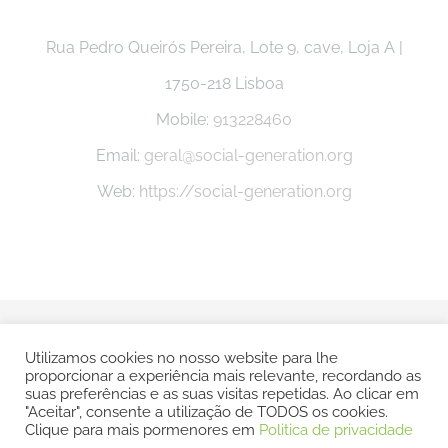
Rua Pedro Queirós Pereira, Lote 9, cave, Loja A |
1750-218 Lisboa
Mobile:
913228460
Email:
geral@social-generation.org
Web:
https://social-generation.org
© Copyright -
2026 Social Generation |
Politica e Privacidade
Utilizamos cookies no nosso website para lhe
proporcionar a experiência mais relevante, recordando as
| Todos os direitos reservados | POWERED BY
SMSP
suas preferências e as suas visitas repetidas. Ao clicar em
"Aceitar", consente a utilização de TODOS os cookies.
Clique para mais pormenores em
Politica de privacidade