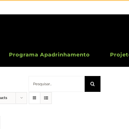
Programa Apadrinhamento
Projet
Porta Chás / Mug Rug
Pesquisar
ducts