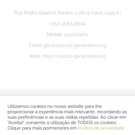
Rua Pedro Queirós Pereira, Lote 9, cave, Loja A |
1750-218 Lisboa
Mobile:
913228460
Email:
geral@social-generation.org
Web:
https://social-generation.org
© Copyright -
2026 Social Generation |
Politica e Privacidade
Utilizamos cookies no nosso website para lhe
proporcionar a experiência mais relevante, recordando as
| Todos os direitos reservados | POWERED BY
SMSP
suas preferências e as suas visitas repetidas. Ao clicar em
"Aceitar", consente a utilização de TODOS os cookies.
Clique para mais pormenores em
Politica de privacidade