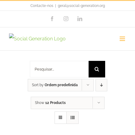
Skip
Contacte-nos
|
geral@social-generation.org
to
Facebook
Instagram
LinkedIn
content
Porta Chaves
Pesquisar
Sort by
Ordem predefinida
Show
12 Products