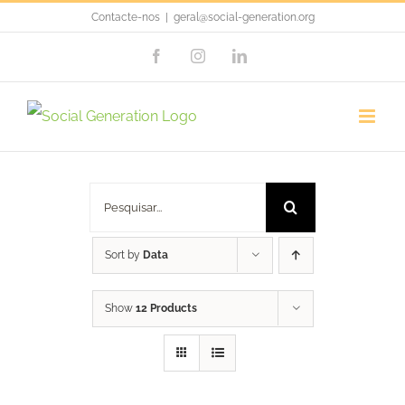
Skip
Contacte-nos
|
geral@social-generation.org
to
Facebook
Instagram
LinkedIn
content
Porta Chaves
Pesquisar
Sort by
Data
Show
12 Products