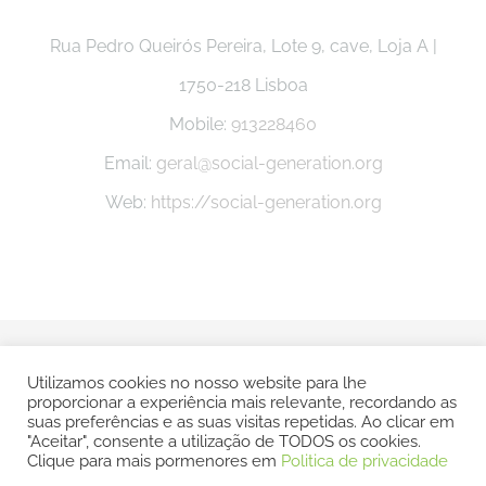
Rua Pedro Queirós Pereira, Lote 9, cave, Loja A |
1750-218 Lisboa
Mobile:
913228460
Email:
geral@social-generation.org
Web:
https://social-generation.org
© Copyright -
2026 Social Generation |
Politica e Privacidade
Utilizamos cookies no nosso website para lhe
proporcionar a experiência mais relevante, recordando as
| Todos os direitos reservados | POWERED BY
SMSP
suas preferências e as suas visitas repetidas. Ao clicar em
"Aceitar", consente a utilização de TODOS os cookies.
Clique para mais pormenores em
Politica de privacidade