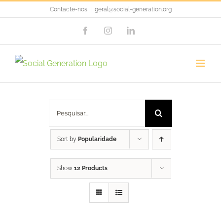
Skip
Contacte-nos
|
geral@social-generation.org
to
Facebook
Instagram
LinkedIn
content
Porta Chás / Mug Rug
Pesquisar
Sort by
Popularidade
Show
12 Products