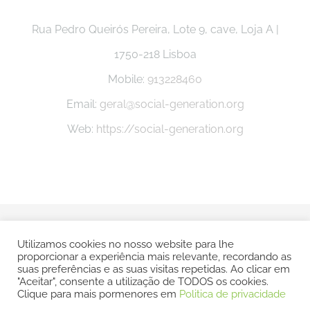
Rua Pedro Queirós Pereira, Lote 9, cave, Loja A |
1750-218 Lisboa
Mobile:
913228460
Email:
geral@social-generation.org
Web:
https://social-generation.org
© Copyright -
2026 Social Generation |
Politica e Privacidade
Utilizamos cookies no nosso website para lhe
proporcionar a experiência mais relevante, recordando as
| Todos os direitos reservados | POWERED BY
SMSP
suas preferências e as suas visitas repetidas. Ao clicar em
"Aceitar", consente a utilização de TODOS os cookies.
Clique para mais pormenores em
Politica de privacidade