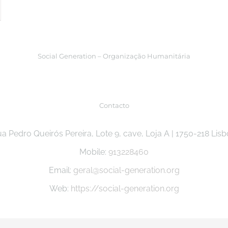
Social Generation – Organização Humanitária
Contacto
a Pedro Queirós Pereira, Lote 9, cave, Loja A | 1750-218 Lis
Mobile:
913228460
Email:
geral@social-generation.org
Web:
https://social-generation.org