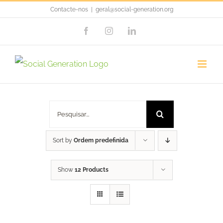
Skip
Contacte-nos
|
geral@social-generation.org
to
Facebook
Instagram
LinkedIn
content
capas para livros
Pesquisar
Sort by
Ordem predefinida
Show
12 Products