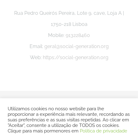
Rua Pedro Queirós Pereira, Lote 9, cave, Loja A |
1750-218 Lisboa
Mobile:
913228460
Email:
geral@social-generation.org
Web:
https://social-generation.org
© Copyright -
2026 Social Generation |
Politica e Privacidade
Utilizamos cookies no nosso website para lhe
proporcionar a experiência mais relevante, recordando as
| Todos os direitos reservados | POWERED BY
SMSP
suas preferências e as suas visitas repetidas. Ao clicar em
"Aceitar", consente a utilização de TODOS os cookies.
Clique para mais pormenores em
Politica de privacidade