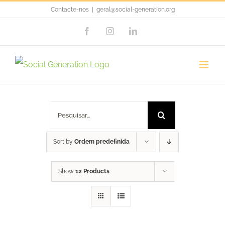
Skip
Contacte-nos
|
geral@social-generation.org
to
Facebook
Instagram
LinkedIn
content
Sacolas
Pesquisar
Sort by
Ordem predefinida
Show
12 Products