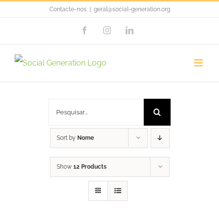
Skip
Contacte-nos
|
geral@social-generation.org
to
Facebook
Instagram
LinkedIn
content
Porta Chaves
Pesquisar
Sort by
Nome
Show
12 Products