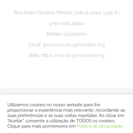
Rua Pedro Queirós Pereira, Lote 9, cave, Loja A |
1750-218 Lisboa
Mobile:
913228460
Email:
geral@social-generation.org
Web:
https://social-generation.org
© Copyright -
2026 Social Generation |
Politica e Privacidade
Utilizamos cookies no nosso website para lhe
proporcionar a experiência mais relevante, recordando as
| Todos os direitos reservados | POWERED BY
SMSP
suas preferências e as suas visitas repetidas. Ao clicar em
"Aceitar", consente a utilização de TODOS os cookies.
Clique para mais pormenores em
Politica de privacidade