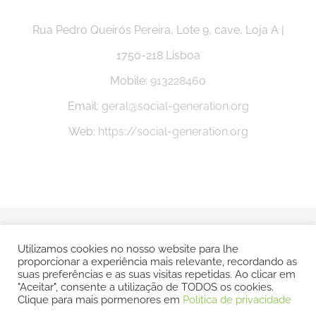
Rua Pedro Queirós Pereira, Lote 9, cave, Loja A |
1750-218 Lisboa
Mobile:
913228460
Email:
geral@social-generation.org
Web:
https://social-generation.org
© Copyright -
2026 Social Generation |
Politica e Privacidade
Utilizamos cookies no nosso website para lhe
proporcionar a experiência mais relevante, recordando as
| Todos os direitos reservados | POWERED BY
SMSP
suas preferências e as suas visitas repetidas. Ao clicar em
"Aceitar", consente a utilização de TODOS os cookies.
Clique para mais pormenores em
Politica de privacidade