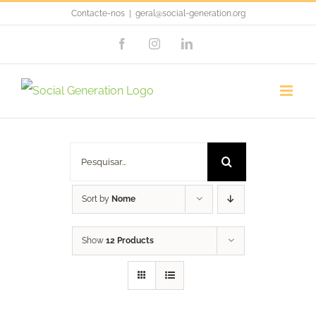
Skip
Contacte-nos
|
geral@social-generation.org
to
Facebook
Instagram
LinkedIn
content
Porta Chás / Mug Rug
Pesquisar
Sort by
Nome
Show
12 Products