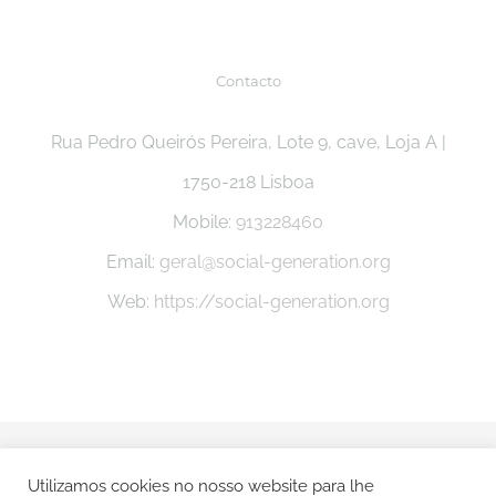
Contacto
Rua Pedro Queirós Pereira, Lote 9, cave, Loja A |
1750-218 Lisboa
Mobile:
913228460
Email:
geral@social-generation.org
Web:
https://social-generation.org
© Copyright -
2026 Social Generation |
Politica e Privacidade
Utilizamos cookies no nosso website para lhe