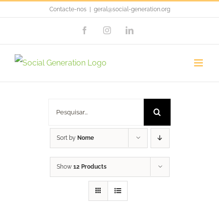
Skip
Contacte-nos
|
geral@social-generation.org
to
Facebook
Instagram
LinkedIn
content
brindes
Pesquisar
Sort by
Nome
Show
12 Products