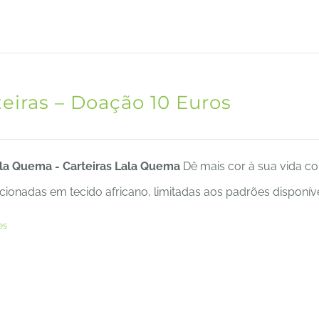
teiras – Doação 10 Euros
ala Quema - Carteiras Lala Quema
Dê mais cor à sua vida com
ionadas em tecido africano, limitadas aos padrões disponíve
es