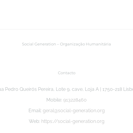
Social Generation – Organização Humanitária
Contacto
a Pedro Queirós Pereira, Lote 9, cave, Loja A | 1750-218 Lis
Mobile:
913228460
Email:
geral@social-generation.org
Web:
https://social-generation.org