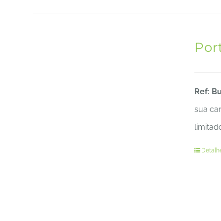
Por
Ref: B
sua can
limitad
Detalh