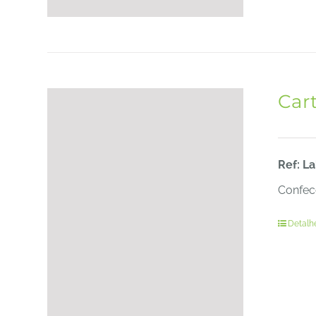
Car
Ref: L
Confecc
Detalh