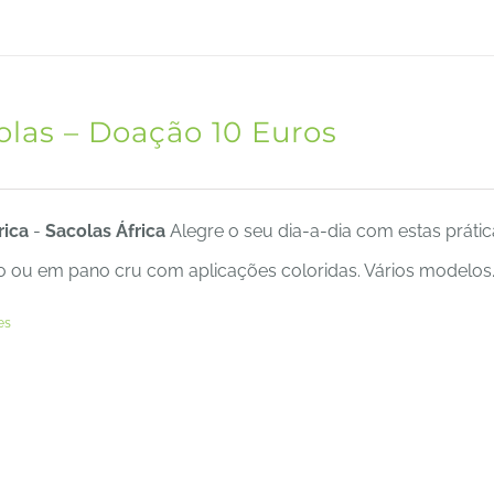
olas – Doação 10 Euros
rica
-
Sacolas África
Alegre o seu dia-a-dia com estas práti
o ou em pano cru com aplicações coloridas. Vários modelos. 
es