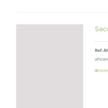
Sac
Ref: Áf
african
Detalh