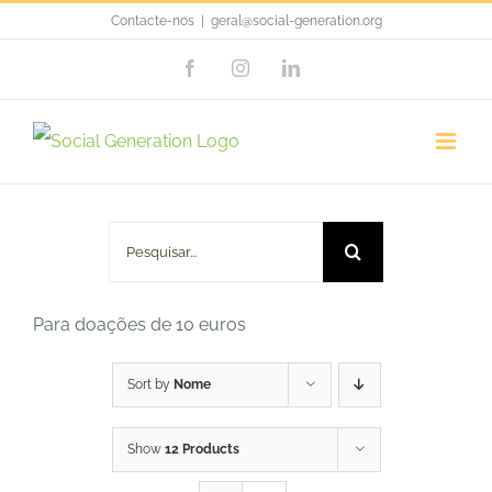
Skip
Contacte-nos
|
geral@social-generation.org
to
Facebook
Instagram
LinkedIn
content
Doação 10 Euros
Pesquisar
Para doações de 10 euros
Sort by
Nome
Show
12 Products