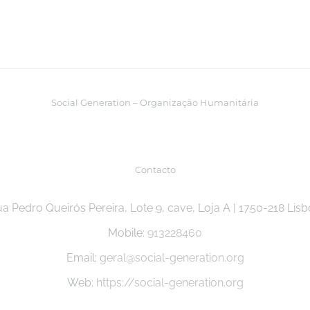
Social Generation – Organização Humanitária
Contacto
a Pedro Queirós Pereira, Lote 9, cave, Loja A | 1750-218 Lis
Mobile:
913228460
Email:
geral@social-generation.org
Web:
https://social-generation.org