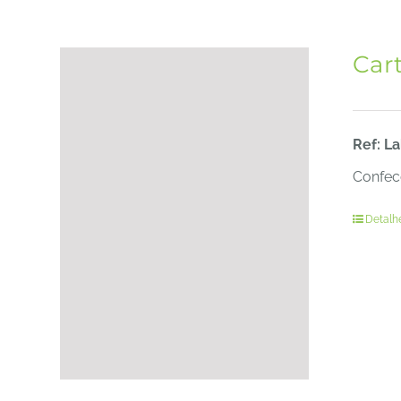
Car
Ref: L
Confecc
Detalh