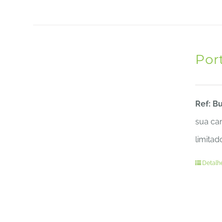
Por
Ref: B
sua can
limitad
Detalh