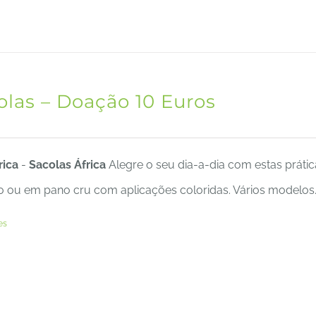
olas – Doação 10 Euros
rica
-
Sacolas África
Alegre o seu dia-a-dia com estas práti
o ou em pano cru com aplicações coloridas. Vários modelos. 
es