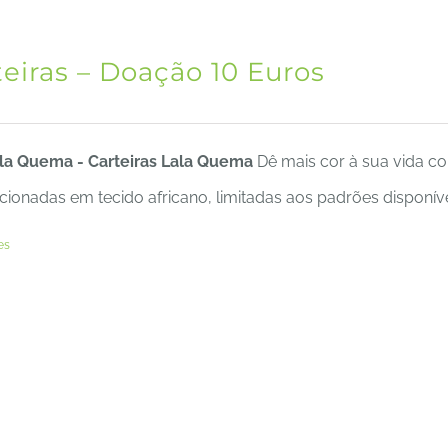
teiras – Doação 10 Euros
ala Quema - Carteiras Lala Quema
Dê mais cor à sua vida com
ionadas em tecido africano, limitadas aos padrões disponíve
es