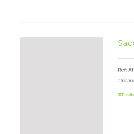
Sac
Ref: Áf
african
Detalh