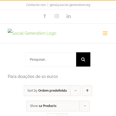
Skip
Contacte-nos
|
geral@social-generation.org
to
Facebook
Instagram
LinkedIn
content
Doação 10 Euros
Pesquisar
Para doações de 10 euros
Sort by
Ordem predefinida
Show
12 Products