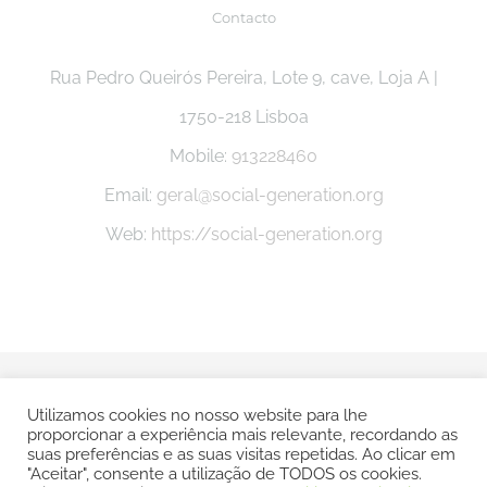
Contacto
Rua Pedro Queirós Pereira, Lote 9, cave, Loja A |
1750-218 Lisboa
Mobile:
913228460
Email:
geral@social-generation.org
Web:
https://social-generation.org
© Copyright -
2026 Social Generation |
Politica e Privacidade
Utilizamos cookies no nosso website para lhe
proporcionar a experiência mais relevante, recordando as
| Todos os direitos reservados | POWERED BY
SMSP
suas preferências e as suas visitas repetidas. Ao clicar em
"Aceitar", consente a utilização de TODOS os cookies.