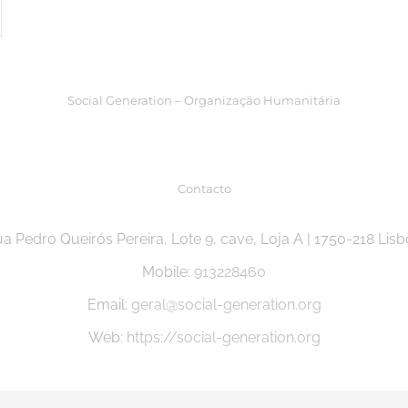
Social Generation – Organização Humanitária
Contacto
a Pedro Queirós Pereira, Lote 9, cave, Loja A | 1750-218 Lis
Mobile:
913228460
Email:
geral@social-generation.org
Web:
https://social-generation.org