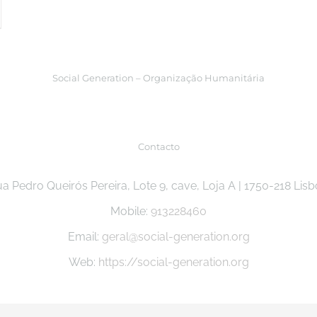
Social Generation – Organização Humanitária
Contacto
a Pedro Queirós Pereira, Lote 9, cave, Loja A | 1750-218 Lis
Mobile:
913228460
Email:
geral@social-generation.org
Web:
https://social-generation.org