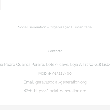
Social Generation – Organização Humanitária
Contacto
a Pedro Queirós Pereira, Lote 9, cave, Loja A | 1750-218 Lis
Mobile:
913228460
Email:
geral@social-generation.org
Web:
https://social-generation.org