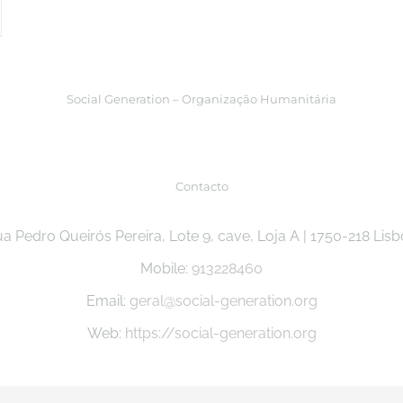
Social Generation – Organização Humanitária
Contacto
a Pedro Queirós Pereira, Lote 9, cave, Loja A | 1750-218 Lis
Mobile:
913228460
Email:
geral@social-generation.org
Web:
https://social-generation.org